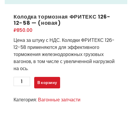
Колодка тормозная ФРИТЕКС 126-
12-58 — (новая)
₽
850.00
Цена за штуку с НДС. Колодки ФРИТЕКС 126-
12-58 применяются для эффективного
торможения железнодорожных грузовых
вагонов, в том числе с увеличенной нагрузкой
на ось.
Количество
В корзину
товара
Колодка
Категория:
Вагонные запчасти
тормозная
ФРИТЕКС
126-
12-
58