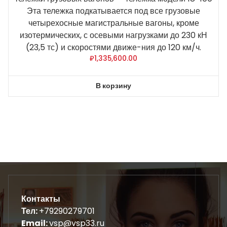
Эта тележка подкатывается под все грузовые
четырехосные магистральные вагоны, кроме
изотермических, с осевыми нагрузками до 230 кН
(23,5 тс) и скоростями движе-ния до 120 км/ч.
₽
1,335,600.00
В корзину
Контакты
Тел:
+79290279701
Email:
vsp@vsp33.ru