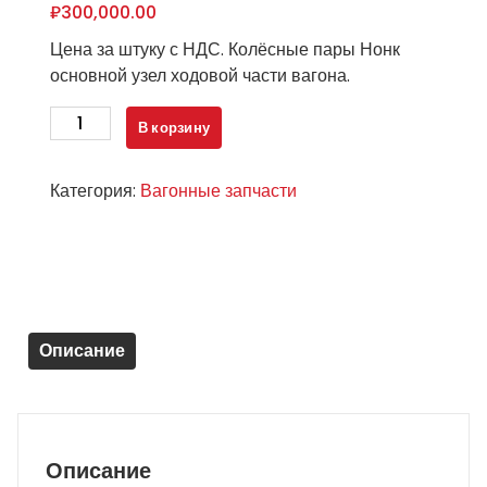
₽
300,000.00
Цена за штуку с НДС. Колёсные пары Нонк
основной узел ходовой части вагона.
Количество
В корзину
товара
Колёсные
Категория:
Вагонные запчасти
пары
Нонк
-
новые
Описание
Описание