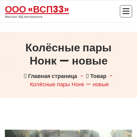
Перейти
ООО «ВСП33»
к
содержимому
Магазин ЖД материалов
Колёсные пары
Нонк — новые
Главная страница
-
Товар
-
Колёсные пары Нонк — новые