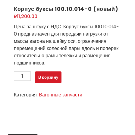
Корпус буксы 100.10.014-0 (новый)
₽
11,200.00
Цена за штуку с НДС. Корпус буксы 100.10.014-
0 предназначен для передачи нагрузки от
массы вагона на шейку оси, ограничения
перемещений колесной пары вдоль и поперек
относительно рамы тележки и размещения
подшипников.
Количество
В корзину
товара
Корпус
Категория:
Вагонные запчасти
буксы
100.10.014-
0
(новый)