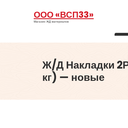
Перейти
к
ООО «ВСП33»
содержимому
Магазин ЖД материалов
Ж/Д Накладки 2Р
кг) — новые