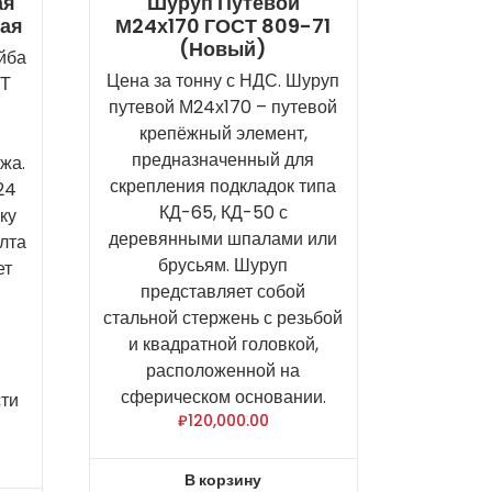
ая
Шуруп Путевой
вая
М24х170 ГОСТ 809-71
(новый)
йба
Цена за тонну с НДС. Шуруп
СТ
путевой М24х170 – путевой
крепёжный элемент,
предназначенный для
жа.
скрепления подкладок типа
24
КД-65, КД-50 с
ку
деревянными шпалами или
олта
брусьям. Шуруп
ет
представляет собой
стальной стержень с резьбой
и квадратной головкой,
расположенной на
сферическом основании.
ти
₽
120,000.00
В корзину