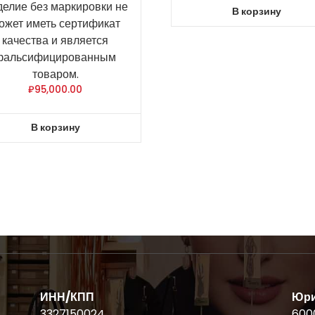
делие без маркировки не
В корзину
ожет иметь сертификат
качества и является
фальсифицированным
товаром.
₽
95,000.00
В корзину
ИНН/КПП
Юри
3327150024
6000