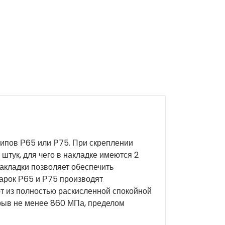
типов Р65 или Р75. При скреплении
штук, для чего в накладке имеются 2
акладки позволяет обеспечить
марок Р65 и Р75 производят
т из полностью раскисленной спокойной
рыв не менее 860 МПа, пределом