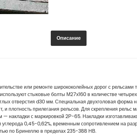
Описание
ительстве или ремонте ширококолейных дорог с рельсами 
используют стыковые болты М27х160 в количестве четырех 
углых отверстия d30 мм. Специальная двухголовая форма н
т, и плотность прилегания рельсов. Для скрепления рельс 
 — накладки с маркировкой 2Р-65. Накладки изготавливаю
 углерода 0,45-0,62%, временным сопротивлением на раз
стью по Бринеллю в пределах 235-388 НВ.