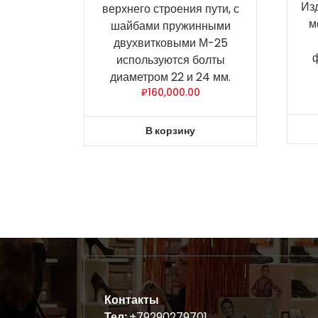
Из
верхнего строения пути, с
м
шайбами пружинными
двухвитковыми М-25
используются болты
диаметром 22 и 24 мм.
₽
160,000.00
В корзину
Контакты
Тел:
+79290279701