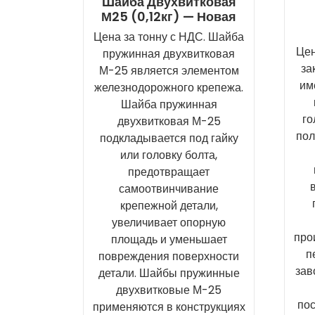
Шайба Двухвитковая
М25 (0,12кг) — Новая
Цена за тонну с НДС. Шайба
Цен
пружинная двухвитковая
за
М-25 является элементом
им
железнодорожного крепежа.
Шайба пружинная
го
двухвитковая М-25
пол
подкладывается под гайку
или головку болта,
предотвращает
самоотвинчивание
крепежной детали,
увеличивает опорную
про
площадь и уменьшает
п
повреждения поверхности
зав
детали. Шайбы пружинные
двухвитковые М-25
по
применяются в конструкциях