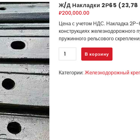
Ж/Д Накладки 2Р65 (23,78
₽
200,000.00
Цена с учетом НДС. Накладка 2Р-
конструкциях железнодорожного пу
пружинного рельсового скреплени
Количество
В корзину
товара
Ж/
Категории:
Железнодорожный кре
Д
Накладки
2Р65
(23,78
кг)
-
новые