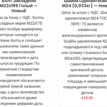
Болт Закладной
Шайба Одновитков
М22х195 Голый —
М24 (0,033кг) — Но
Новый
Цена за штуку с НДС. Ша
а за тонну с НДС. Болты
одновитковая М24 ГО
кладные марки М22х175
19115-73 является
еют особую маркировку,
элементом
которая находится на
железнодорожного крепе
ловке болта и сообщает
Шайба одновитковая М
ьзователю такие данные
подкладывается под гай
как наименование
или головку стыкового б
производителя и дату
М24х150, предотвраща
выпуска продукции. По
самоотвинчивание
принятым стандартам
крепежной детали,
наименование
увеличивает опорную
изводителя обозначается
площадь и уменьшает
ервой буквой названия
повреждения поверхнос
ода, а дата производства
детали
обозначается двумя
₽
20.00
следними цифрами даты.