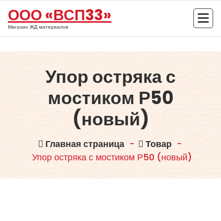
Перейти
ООО «ВСП33»
к
содержимому
Магазин ЖД материалов
Упор остряка с
мостиком Р50
(новый)
Главная страница
-
Товар
-
Упор остряка с мостиком Р50 (новый)