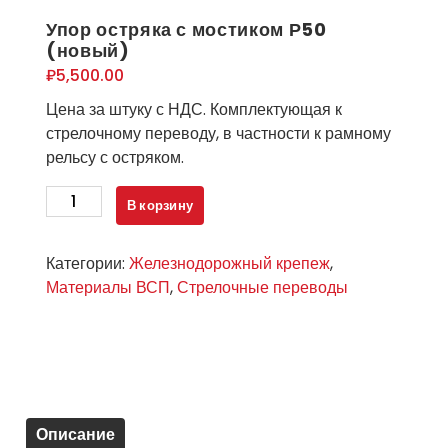
Упор остряка с мостиком Р50
(новый)
₽
5,500.00
Цена за штуку с НДС. Комплектующая к
стрелочному переводу, в частности к рамному
рельсу с остряком.
Количество
В корзину
товара
Упор
Категории:
Железнодорожный крепеж
,
остряка
Материалы ВСП
,
Стрелочные переводы
с
мостиком
Р50
(новый)
Описание