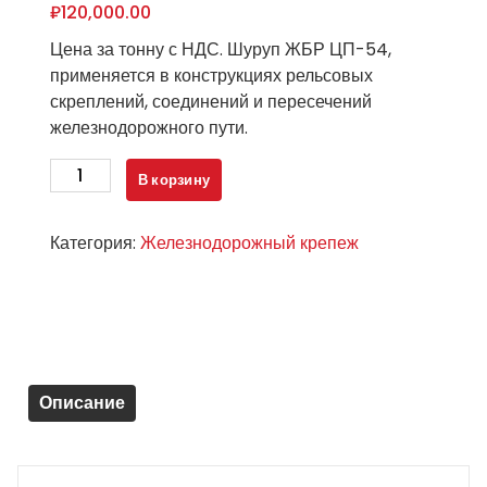
₽
120,000.00
Цена за тонну с НДС. Шуруп ЖБР ЦП-54,
применяется в конструкциях рельсовых
скреплений, соединений и пересечений
железнодорожного пути.
Количество
В корзину
товара
Шуруп
Категория:
Железнодорожный крепеж
ЖБР
ЦП-54
(новый)
Описание