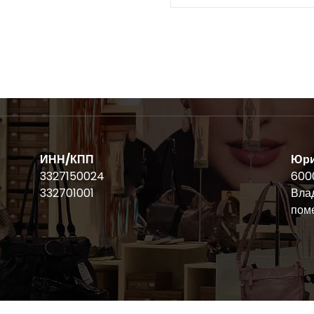
ИНН/КПП
Юри
3327150024
6000
332701001
Влад
пом