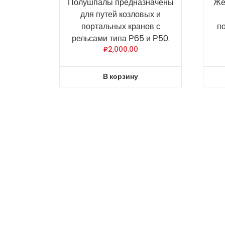
Полушпалы предназначены
Же
для путей козловых и
портальных кранов с
п
рельсами типа Р65 и Р50.
₽
2,000.00
В корзину