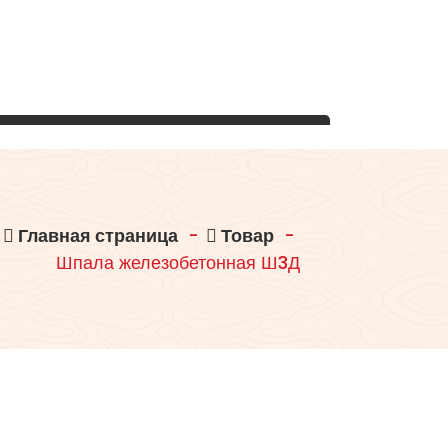
Главная страница
-
Товар
-
Шпала железобетонная Ш3Д