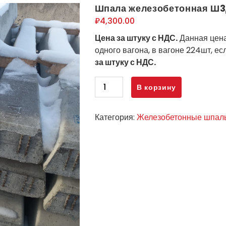
Шпала железобетонная Ш
₽
4,300.00
Цена за штуку с НДС.
Данная цена 
одного вагона, в вагоне 224шт, ес
за штуку с НДС.
Количество
В корзину
товара
Шпала
Категория:
Железобетонные шпал
железобетонная
Ш3Д