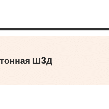
етонная Ш3Д