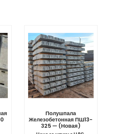
ная
Полушпала
00
Железобетонная ПШ13-
325 — (новая)