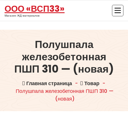
Перейти
ООО «ВСП33»
к
содержимому
Магазин ЖД материалов
Полушпала
железобетонная
ПШП 310 — (новая)
Главная страница
-
Товар
-
Полушпала железобетонная ПШП 310 —
(новая)