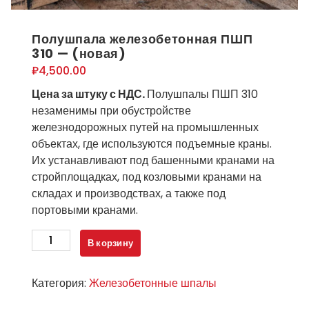
Полушпала железобетонная ПШП
310 — (новая)
₽
4,500.00
Цена за штуку с НДС.
Полушпалы ПШП 310
незаменимы при обустройстве
железнодорожных путей на промышленных
объектах, где используются подъемные краны.
Их устанавливают под башенными кранами на
стройплощадках, под козловыми кранами на
складах и производствах, а также под
портовыми кранами.
Количество
В корзину
товара
Полушпала
Категория:
Железобетонные шпалы
железобетонная
ПШП