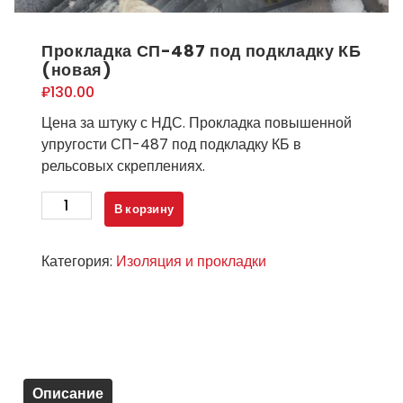
Прокладка СП-487 под подкладку КБ
(новая)
₽
130.00
Цена за штуку с НДС. Прокладка повышенной
упругости СП-487 под подкладку КБ в
рельсовых скреплениях.
Количество
В корзину
товара
Прокладка
Категория:
Изоляция и прокладки
СП-487
под
подкладку
КБ
(новая)
Описание