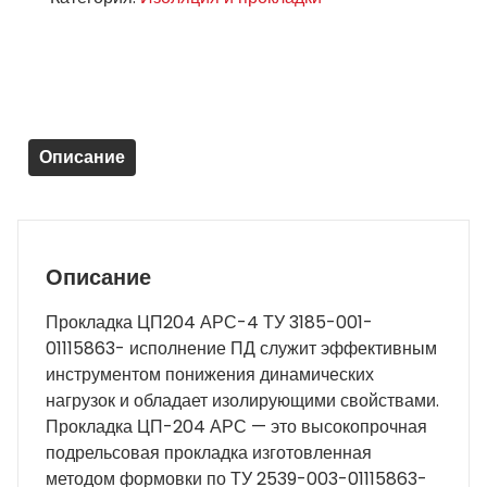
ЦП204
АРС-4
ТУ
3185-
001-
01115863-
Описание
исполнение
ПД
(новая)
Описание
Прокладка ЦП204 АРС-4 ТУ 3185-001-
01115863- исполнение ПД служит эффективным
инструментом понижения динамических
нагрузок и обладает изолирующими свойствами.
Прокладка ЦП-204 АРС — это высокопрочная
подрельсовая прокладка изготовленная
методом формовки по ТУ 2539-003-01115863-