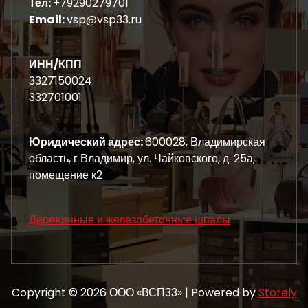
Тел:
+79290279701
Email:
vsp@vsp33.ru
ИНН/КПП
3327150024
332701001
Юридический адрес:
600028, Владимирская
область, г Владимир, ул. Чайковского, д. 25а,
помещение к2
Деревянные и железобетонные шпалы
Copyright © 2026 ООО «ВСП33» | Powered by
Storely