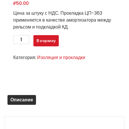
₽
50.00
Цена за штуку с НДС. Прокладка ЦП-363
применяется в качестве амортизатора между
рельсом и подкладкой КД.
Количество
В корзину
товара
Прокладка
Категория:
Изоляция и прокладки
ЦП
363
(новая)
Описание