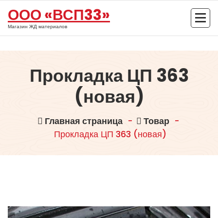
Перейти
ООО «ВСП33»
к
содержимому
Магазин ЖД материалов
Прокладка ЦП 363
(новая)
Главная страница
-
Товар
-
Прокладка ЦП 363 (новая)