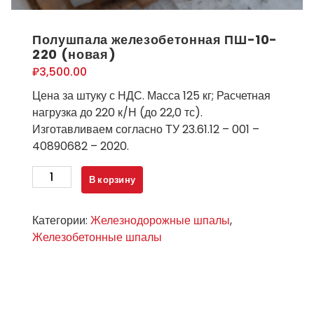
Полушпала железобетонная ПШ-10-
220 (новая)
₽
3,500.00
Цена за штуку с НДС. Масса 125 кг; Расчетная
нагрузка до 220 к/Н (до 22,0 тс).
Изготавливаем согласно ТУ 23.61.12 – 001 –
40890682 – 2020.
Количество
В корзину
товара
Полушпала
Категории:
Железнодорожные шпалы
,
железобетонная
Железобетонные шпалы
ПШ-10-
220
(новая)