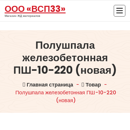
Перейти
ООО «ВСП33»
к
содержимому
Магазин ЖД материалов
Полушпала
железобетонная
ПШ-10-220 (новая)
Главная страница
-
Товар
-
Полушпала железобетонная ПШ-10-220
(новая)