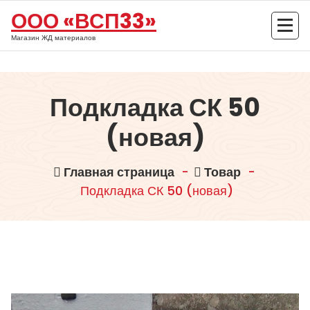
Перейти
ООО «ВСП33»
к
содержимому
Магазин ЖД материалов
Подкладка СК 50
(новая)
Главная страница
-
Товар
-
Подкладка СК 50 (новая)