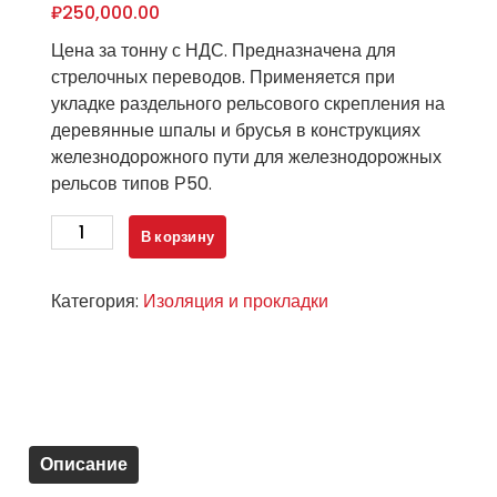
₽
250,000.00
Цена за тонну с НДС. Предназначена для
стрелочных переводов. Применяется при
укладке раздельного рельсового скрепления на
деревянные шпалы и брусья в конструкциях
железнодорожного пути для железнодорожных
рельсов типов Р50.
Количество
В корзину
товара
Подкладка
Категория:
Изоляция и прокладки
СК
50
(новая)
Описание