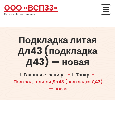
Перейти
ООО «ВСП33»
к
содержимому
Магазин ЖД материалов
Подкладка литая
Дл43 (подкладка
Д43) — новая
Главная страница
-
Товар
-
Подкладка литая Дл43 (подкладка Д43)
— новая