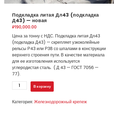
Подкладка литая Дл43 (подкладка
Д43) — новая
₽
190,000.00
Цена за тонну с НДС. Подкладка литая Дл43
(подкладка Д43) — скрепляет узкоколейные
рельсы Р43 или Р38 со шпалами в конструкции
верхнего строения пути. В качестве материала
для ее изготовления используется
углеродистая сталь. ( Д 43 — ГОСТ 7056 —
77).
Количество
В корзину
товара
Подкладка
Категория:
Железнодорожный крепеж
литая
Дл43
(подкладка