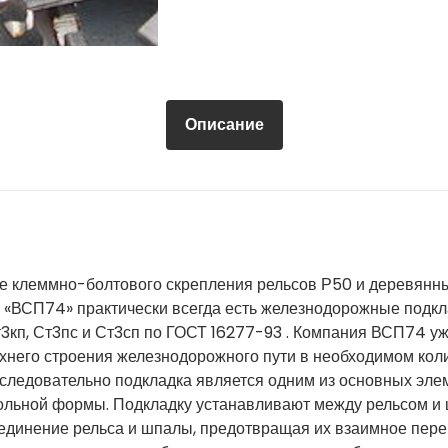
Описание
е клеммно-болтового скрепления рельсов Р50 и деревянны
де «ВСП74» практически всегда есть железнодорожные подкл
Ст3кп, Ст3пс и Ст3сп по ГОСТ 16277-93 . Компания ВСП74 у
хнего строения железнодорожного пути в необходимом коли
следовательно подкладка является одним из основных эле
ольной формы. Подкладку устанавливают между рельсом и ш
оединение рельса и шпалы, предотвращая их взаимное пер