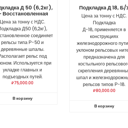
кладка Д 50 (6,2кг),
Подкладка Д 18, Б/
 Восстановленная
Цена за тонну с НДС.
Цена за тонну с НДС.
Подкладка
Подкладка Д50 (6,2кг),
Д-18, применяется в
становленное соединяет
конструкциях
рельсы типа Р-50 и
железнодорожного пути
деревянные шпалы.
уклоном рельсовых ните
Располагает рельс под
предназначена для
лоном. Используется при
костыльного рельсовог
укладке главных и
скрепления деревянны
подъездных путей.
шпал и железнодорожн
₽
75,000.00
рельсов типов Р-18.
₽
80,000.00
В корзину
В корзину