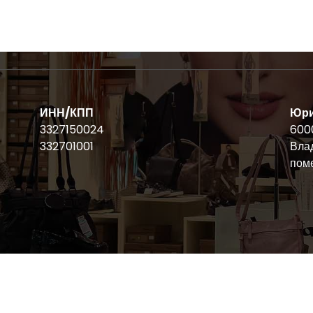
ИНН/КПП
Юри
3327150024
6000
332701001
Влад
пом
Copyright © 2026 ООО «ВСП33» | Powered by
Storely