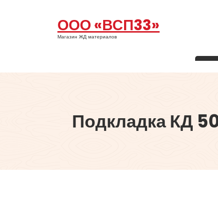
Перейти
к
ООО «ВСП33»
содержимому
Магазин ЖД материалов
Подкладка КД 5