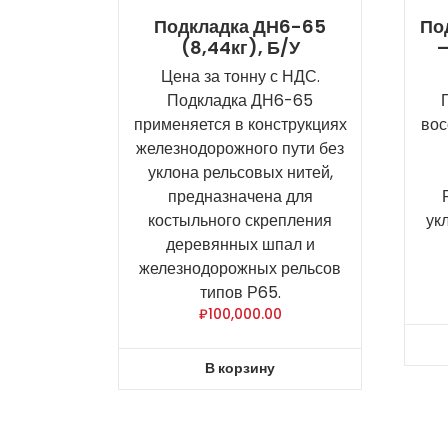
Подкладка ДН6-65
Под
(8,44кг), Б/У
—
Цена за тонну с НДС.
Подкладка ДН6-65
применяется в конструкциях
вос
железнодорожного пути без
уклона рельсовых нитей,
предназначена для
костыльного скрепления
ук
деревянных шпал и
железнодорожных рельсов
типов Р65.
₽
100,000.00
В корзину