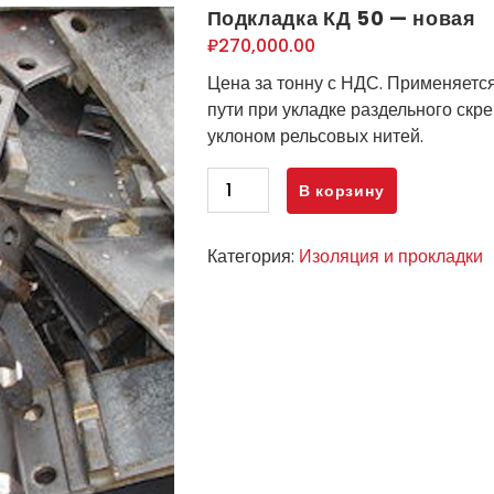
Подкладка КД 50 — новая
₽
270,000.00
Цена за тонну с НДС. Применяетс
пути при укладке раздельного ск
уклоном рельсовых нитей.
Количество
В корзину
товара
Подкладка
Категория:
Изоляция и прокладки
КД
50
-
новая