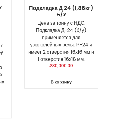
У
Подкладка Д 24 (1,86кг)
Б/У
Цена за тонну с НДС.
Подкладка Д-24 (б/у)
применяется для
узкоколейных рельс Р-24 и
 с
имеет 2 отверстия 16х16 мм и
й,
1 отверстие 16х18 мм.
₽
80,000.00
о
х
ых
В корзину