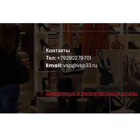
Контакты
Тел:
+79290279701
Email:
vsp@vsp33.ru
Деревянные и железобетонные шпалы