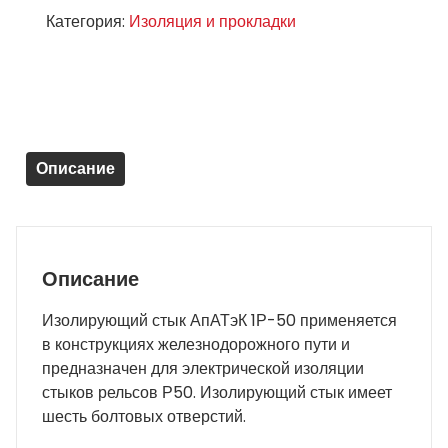
Накладки
Категория:
Изоляция и прокладки
Изолирующие
Апатэк
1Р50
ГОСТ
32.169-
2000,
Описание
Комплект
(новые)
Описание
Изолирующий стык АпАТэК 1Р-50 применяется
в конструкциях железнодорожного пути и
предназначен для электрической изоляции
стыков рельсов Р50. Изолирующий стык имеет
шесть болтовых отверстий.