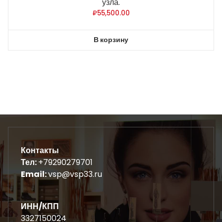
узла.
₽
55,500.00
В корзину
Контакты
Тел:
+79290279701
Email:
vsp@vsp33.ru
ИНН/КПП
3327150024