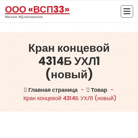
Перейти
ООО «ВСП33»
к
содержимому
Магазин ЖД материалов
Кран концевой
4314Б УХЛ1
(новый)
Главная страница
-
Товар
-
Кран концевой 4314Б УХЛ1 (новый)