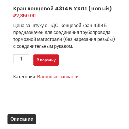
Кран концевой 4314Б УХЛ1 (новый)
₽
2,850.00
Цена за штуку с НДС. Концевой кран 4314Б
предназначен для соединения трубопровода
тормозной магистрали (без нарезания резьбы)
с соединительным рукавом.
Количество
В корзину
товара
Кран
Категория:
Вагонные запчасти
концевой
4314Б
УХЛ1
(новый)
Описание