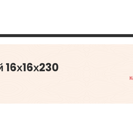
 16х16х230
К