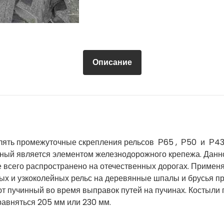
Описание
влять промежуточные скрепления рельсов Р65 , Р50 и Р4
нный является элементом железнодорожного крепежа. Данн
е всего распространено на отечественных дорогах. Примен
х и узкоколейных рельс на деревянные шпалы и брусья п
т пучинный во время выправок путей на пучинах. Костыли 
равняться 205 мм или 230 мм.