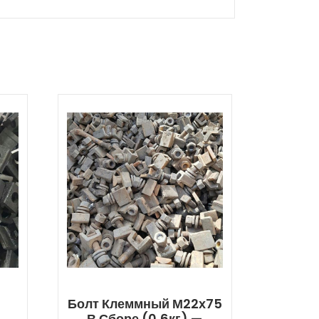
Болт Клеммный М22х75
В Сборе (0,6кг) —