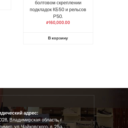
болтовом скреплении
подкладок КБ50 и рельсов
Р50.
₽
160,000.00
В корзину
дический адрес:
28, Владимирская область, г
имир, ул. Чайковского, д. 25а,