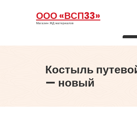
Перейти
к
ООО «ВСП33»
содержимому
Магазин ЖД материалов
Костыль путевой
— новый