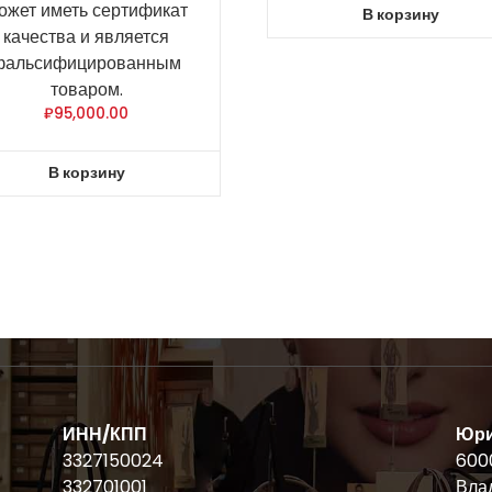
ожет иметь сертификат
В корзину
качества и является
фальсифицированным
товаром.
₽
95,000.00
В корзину
ИНН/КПП
Юри
3327150024
6000
332701001
Влад