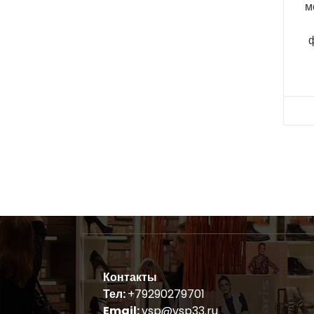
м
Контакты
Тел:
+79290279701
Email:
vsp@vsp33.ru