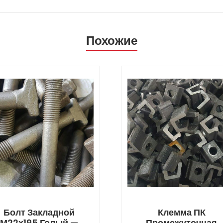
Похожие
Болт Закладной
Клемма ПК
М22х195 Голый —
Промежуточная