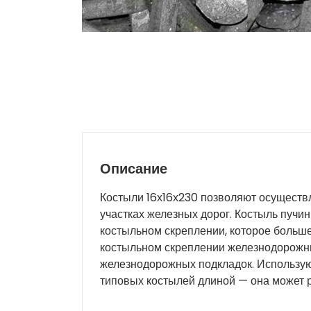
Описание
Костыли 16х16х230 позволяют осущест
участках железных дорог. Костыль пучи
костыльном скреплении, которое больш
костыльном скреплении железнодорожны
железнодорожных подкладок. Использую
типовых костылей длиной — она может 