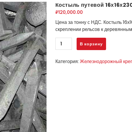
Костыль путевой 16х16х23
₽
120,000.00
Цена за тонну с НДС. Костыль 16
скреплении рельсов к деревянным
Количество
В корзину
товара
Костыль
Категория:
Железнодорожный кре
путевой
16х16х230
-
новый