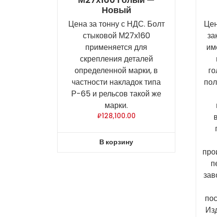
Новый
Цена за тонну с НДС. Болт
Цен
стыковой М27х160
за
применяется для
им
скрепления деталей
определенной марки, в
го
частности накладок типа
пол
Р-65 и рельсов такой же
марки.
₽
128,100.00
В корзину
про
п
зав
по
Из