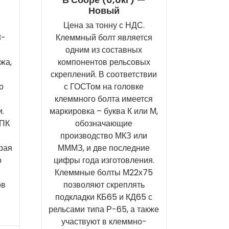
Новый
Цена за тонну с НДС.
3-
Клеммный болт является
одним из составных
жа,
компонентов рельсовых
скреплений. В соответствии
о
с ГОСТом на головке
клеммного болта имеется
.
маркировка – буква К или М,
 ПК
обозначающие
производство МКЗ или
орая
МММЗ, и две последние
о
цифры года изготовления.
Клеммные болты М22х75
ов
позволяют скреплять
подкладки КБ65 и КД65 с
рельсами типа Р-65, а также
участвуют в клеммно-