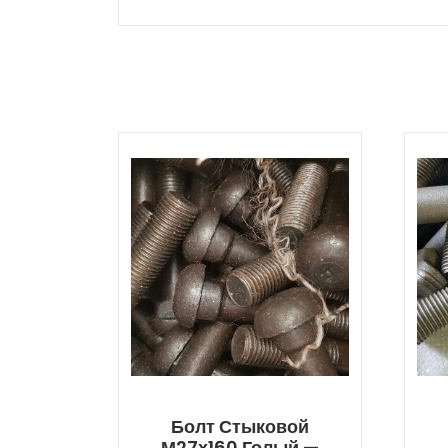
Болт Стыковой
М27х160 Голый —