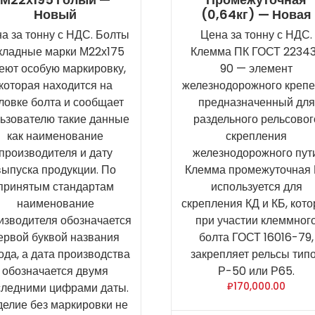
Новый
(0,64кг) — Новая
а за тонну с НДС. Болты
Цена за тонну с НДС.
кладные марки М22х175
Клемма ПК ГОСТ 2234
еют особую маркировку,
90 — элемент
которая находится на
железнодорожного крепе
ловке болта и сообщает
предназначенный для
ьзователю такие данные
раздельного рельсовог
как наименование
скрепления
производителя и дату
железнодорожного пути
выпуска продукции. По
Клемма промежуточная
принятым стандартам
используется для
наименование
скрепления КД и КБ, кот
изводителя обозначается
при участии клеммног
ервой буквой названия
болта ГОСТ 16016-79,
ода, а дата производства
закрепляет рельсы тип
обозначается двумя
Р-50 или Р65.
следними цифрами даты.
₽
170,000.00
делие без маркировки не