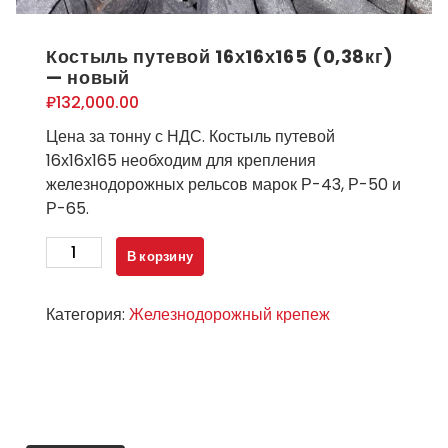
Костыль путевой 16х16х165 (0,38кг)
— новый
₽
132,000.00
Цена за тонну с НДС. Костыль путевой
16х16х165 необходим для крепления
железнодорожных рельсов марок Р-43, Р-50 и
Р-65.
Количество
В корзину
товара
Костыль
Категория:
Железнодорожный крепеж
путевой
16х16х165
(0,38кг)
-
новый