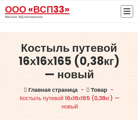
Перейти
ООО «ВСП33»
к
содержимому
Магазин ЖД материалов
Костыль путевой
16х16х165 (0,38кг)
— новый
Главная страница
-
Товар
-
Костыль путевой 16х16х165 (0,38кг) —
новый