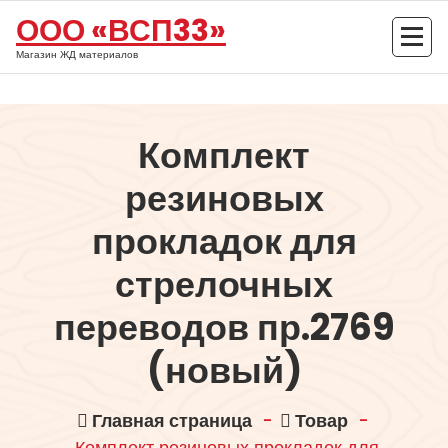
Перейти
ООО «ВСП33»
к
содержимому
Магазин ЖД материалов
Комплект
резиновых
прокладок для
стрелочных
переводов пр.2769
(новый)
Главная страница
-
Товар
-
Комплект резиновых прокладок для