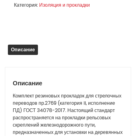
Категория:
Изоляция и прокладки
резиновых
прокладок
для
стрелочных
переводов
пр.2769
Описание
(новый)
Описание
Комплект резиновых прокладок для стрелочных
переводов пр.2769 (категория II, исполнение
ПД) ГОСТ 34078-2017. Настоящий стандарт
распространяется на прокладки рельсовых
скреплений железнодорожного пути,
предназначенных для установки на деревянных