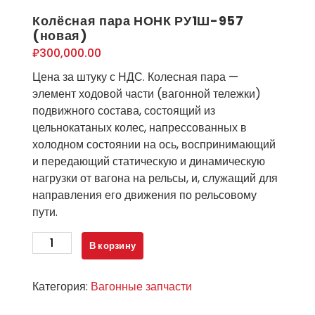
Колёсная пара НОНК РУ1Ш-957
(новая)
₽
300,000.00
Цена за штуку с НДС. Колесная пара —
элемент ходовой части (вагонной тележки)
подвижного состава, состоящий из
цельнокатаных колес, напрессованных в
холодном состоянии на ось, воспринимающий
и передающий статическую и динамическую
нагрузки от вагона на рельсы, и, служащий для
направления его движения по рельсовому
пути.
Количество
В корзину
товара
Колёсная
Категория:
Вагонные запчасти
пара
НОНК