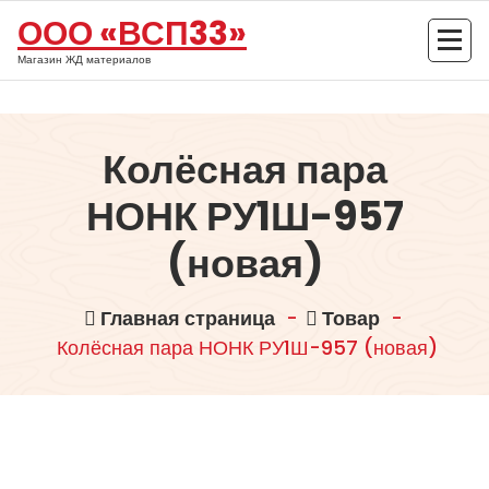
Перейти
ООО «ВСП33»
к
содержимому
Магазин ЖД материалов
Колёсная пара
НОНК РУ1Ш-957
(новая)
Главная страница
-
Товар
-
Колёсная пара НОНК РУ1Ш-957 (новая)