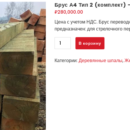
Брус А4 Тип 2 (комплект)
₽
280,000.00
Цена с учетом НДС. Брус перевод
предназначен: для стрелочного пе
Количество
В корзину
товара
Брус
Категории:
Деревянные шпалы
,
Же
А4
Тип
2
(комплект)
-
новый