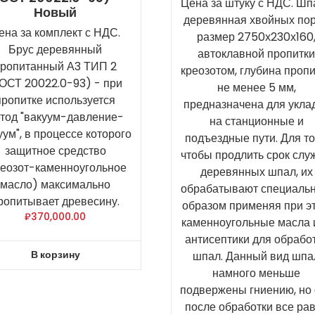
Цена за штуку с НДС. Шп
Новый
деревянная хвойных по
ена за комплект с НДС.
размер 2750х230х160
Брус деревянный
автоклавной пропитк
ропитанный А3 ТИП 2
креозотом, глубина проп
ОСТ 20022.0-93) - при
не менее 5 мм,
пропитке используется
предназначена для укла
тод "вакуум-давление-
на станционные и
уум", в процессе которого
подъездные пути. Для то
защитное средство
чтобы продлить срок сл
реозот-каменноугольное
деревянных шпал, их
масло) максимально
обрабатывают специаль
ропитывает древесину.
образом применяя при э
₽
370,000.00
каменноугольные масла 
антисептики для обрабо
В корзину
шпал. Данный вид шпа
намного меньше
подвержены гниению, но
после обработки все ра