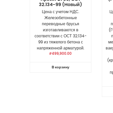
32.134-99 (новый)
Цена с учетом НДС.
Ц
Железобетонные
переводные брусья
п
изготавливаются в
(Г
соответствии с ОСТ 32.134-
99 из тяжелого бетона с
ме
напряженной арматурой.
вак
₽
499,900.00
(к
В корзину
п