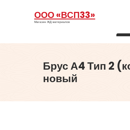
Перейти
к
ООО «ВСП33»
содержимому
Магазин ЖД материалов
Брус А4 Тип 2 (
новый