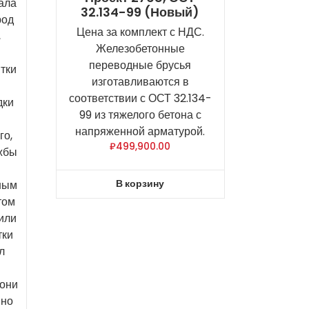
ала
32.134-99 (новый)
род
Цена за комплект с НДС.
,
Железобетонные
и
переводные брусья
итки
изготавливаются в
соответствии с ОСТ 32.134-
дки
99 из тяжелого бетона с
напряженной арматурой.
го,
₽
499,900.00
ужбы
В корзину
ным
том
или
тки
л
 они
вно