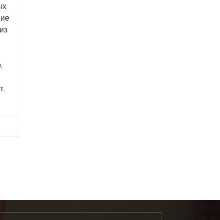
ых
шие
из
.
т.