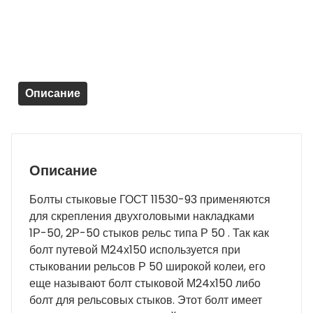
М24х150
в
сборе
(0,806кг)
-
Описание
новый
Описание
Болты стыковые ГОСТ 11530-93 применяются
для скрепления двухголовыми накладками
1Р-50, 2Р-50 стыков рельс типа Р 50 . Так как
болт путевой М24х150 используется при
стыковании рельсов Р 50 широкой колеи, его
еще называют болт стыковой М24х150 либо
болт для рельсовых стыков. Этот болт имеет