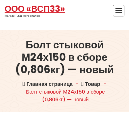
Перейти
ООО «ВСП33»
к
содержимому
Магазин ЖД материалов
Болт стыковой
М24х150 в сборе
(0,806кг) — новый
Главная страница
-
Товар
-
Болт стыковой М24х150 в сборе
(0,806кг) — новый