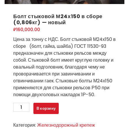
Болт стыковой М24х150 в сборе
(0,806кг) — новый
₽
160,000.00
Цена за тонну с НДС. Болт стыковой М24х150 в
сборе (болт, гайка, шайба) ГОСТ 11530-93
предназначен для стыковки рельсов между
собой. Стыковой болт имеет круглую головку и
овальный подголовник, благодаря чему не
проворачивается при завинчивании и
отвинчивании гаек. Стыковые болты М24х150
применяются для стыковки рельсов Р50 при
помощи двухголовых накладок 1Р-50.
Количество
В корзину
товара
Болт
Категория:
Железнодорожный крепеж
стыковой