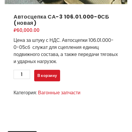
Автосцепка СА-3 106.01.000-0СБ
(новая)
₽
60,000.00
Цена за штуку с НДС. Автосцепки 106.01.000-
0-05сб служат для сцепления единиц
подвижного состава, а также передачи тяговых
и ударных нагрузок.
Количество
В корзину
товара
Автосцепка
Категория:
Вагонные запчасти
СА-3
106.01.000-
0СБ
(новая)