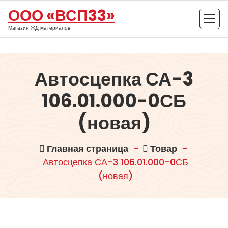
Перейти
ООО «ВСП33»
к
содержимому
Магазин ЖД материалов
Автосцепка СА-3
106.01.000-0СБ
(новая)
Главная страница
-
Товар
-
Автосцепка СА-3 106.01.000-0СБ
(новая)