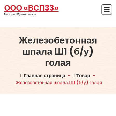
Перейти
ООО «ВСП33»
к
содержимому
Магазин ЖД материалов
Железобетонная
шпала Ш1 (б/у)
голая
Главная страница
-
Товар
-
Железобетонная шпала Ш1 (б/у) голая