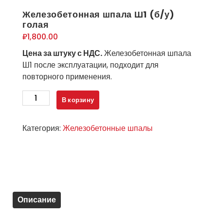
Железобетонная шпала Ш1 (б/у)
голая
₽
1,800.00
Цена за штуку с НДС.
Железобетонная шпала
Ш1 после эксплуатации, подходит для
повторного применения.
Количество
В корзину
товара
Железобетонная
Категория:
Железобетонные шпалы
шпала
Ш1
(б/
у)
голая
Описание