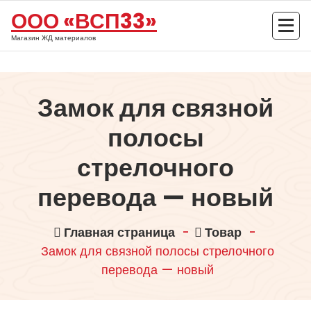
Перейти
ООО «ВСП33»
к
содержимому
Магазин ЖД материалов
Замок для связной
полосы
стрелочного
перевода — новый
Главная страница
-
Товар
-
Замок для связной полосы стрелочного
перевода — новый