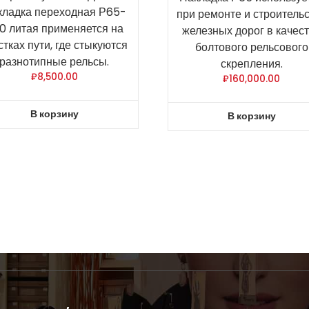
кладка переходная Р65-
при ремонте и строитель
0 литая применяется на
железных дорог в качес
стках пути, где стыкуются
болтового рельсового
разнотипные рельсы.
скрепления.
₽
8,500.00
₽
160,000.00
В корзину
В корзину