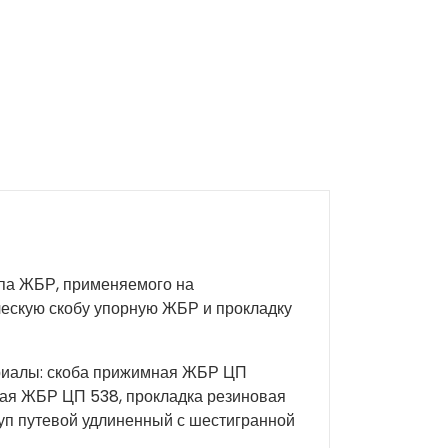
ипа ЖБР, применяемого на
ескую скобу упорную ЖБР и прокладку
риалы: скоба прижимная ЖБР ЦП
вая ЖБР ЦП 538, прокладка резиновая
руп путевой удлиненный с шестигранной