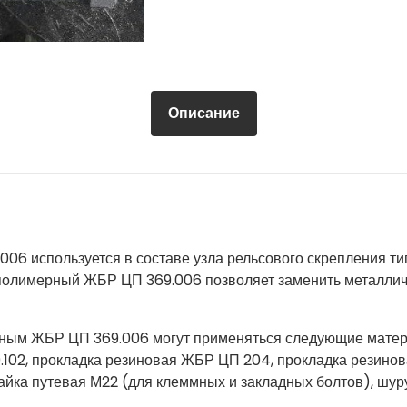
Описание
06 используется в составе узла рельсового скрепления т
полимерный ЖБР ЦП 369.006 позволяет заменить металлич
рным ЖБР ЦП 369.006 могут применяться следующие мате
.102, прокладка резиновая ЖБР ЦП 204, прокладка резино
айка путевая М22 (для клеммных и закладных болтов), шу