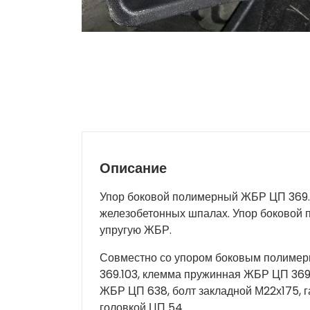
Описание
Упор боковой полимерный ЖБР ЦП 369.0
железобетонных шпалах. Упор боковой 
упругую ЖБР.
Совместно со упором боковым полиме
369.103, клемма пружинная ЖБР ЦП 369
ЖБР ЦП 638, болт закладной М22х175, г
головкой ЦП 54.