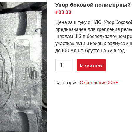
Упор боковой полимерный
₽
90.00
Цена за штуку с НДС. Упор боко
предназначен для крепления рель
шпалам ШЗ в бесподкладочном р
участках пути и кривых радиусом 
до 100 млн. т. брутто на км в год.
Количество
В корзину
товара
Упор
Категория:
Скрепления ЖБР
боковой
полимерный
ЖБР
ЦП
369.006
(новый)