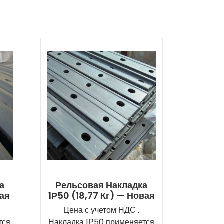
а
Рельсовая Накладка
вая
1Р50 (18,77 Кг) — Новая
Цена с учетом НДС .
тся
Накладка 1Р50 применяется