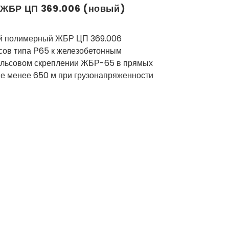
 ЖБР ЦП 369.006 (новый)
вой полимерный ЖБР ЦП 369.006
сов типа Р65 к железобетонным
ельсовом скреплении ЖБР-65 в прямых
не менее 650 м при грузонапряженности