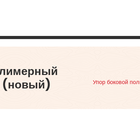
олимерный
 (новый)
Упор боковой по