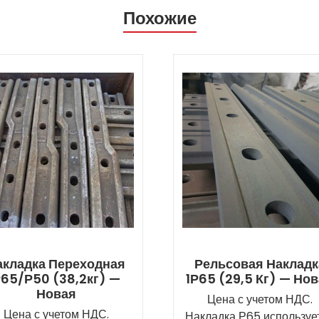
Похожие
акладка Переходная
Рельсовая Накладк
65/Р50 (38,2кг) —
1Р65 (29,5 Кг) — Но
Новая
Цена с учетом НДС.
Цена с учетом НДС.
Накладка Р65 используе