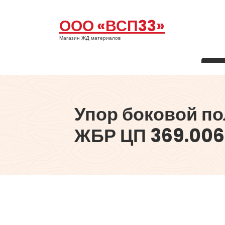
Перейти
к
ООО «ВСП33»
содержимому
Магазин ЖД материалов
Упор боковой п
ЖБР ЦП 369.006