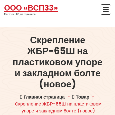
Перейти
ООО «ВСП33»
к
содержимому
Магазин ЖД материалов
Скрепление
ЖБР-65Ш на
пластиковом упоре
и закладном болте
(новое)
Главная страница
-
Товар
-
Скрепление ЖБР-65Ш на пластиковом
упоре и закладном болте (новое)