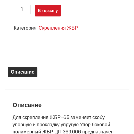
Количество
В корзину
товара
Скрепление
Категория:
Скрепления ЖБР
ЖБР-65Ш
на
пластиковом
упоре
и
закладном
Описание
болте
(новое)
Описание
Для скрепления ЖБР-65 заменяет скобу
упорную и прокладку упругую Упор боковой
полимерный ЖБР ЦП 369.006 предназначен