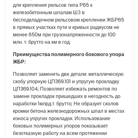
для крепления рельсов типа Р65 к
железобетонным шпалам ШЗ в
бесподкладочном рельсовом креплении ЖБР65
в прямых участках пути и кривых радиусом не
менее 650м при грузонапряженности до 100
млн. т. брутто на км в год.
Преимущества полимерного бокового упора
ЖБР:
Позволяет заменить две детали: металлическую
скобу упорную ЦП369.101 и упругую прокладку
ЦП369.104; Позволяет избежать ремонтов по
замене прокладок пришедших в негодность до
наработки 1млрд.т. брутто; Не образует сколов
кромки бетона железнодорожных шпал в местах
износа упругих прокладок. Использование
боковых полимерных упоров показывает
безотказную работу на всем протяжении