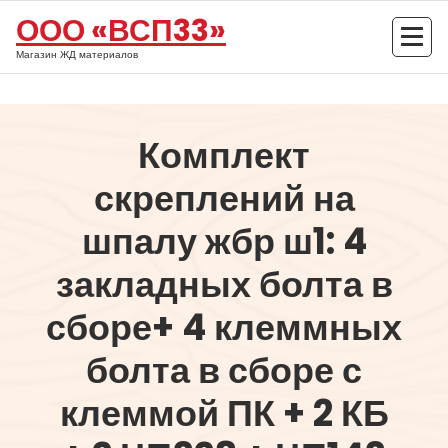
Перейти
ООО «ВСП33»
к
содержимому
Магазин ЖД материалов
Комплект
скреплений на
шпалу жбр ш1: 4
закладных болта в
сборе+ 4 клеммных
болта в сборе с
клеммой ПК + 2 КБ