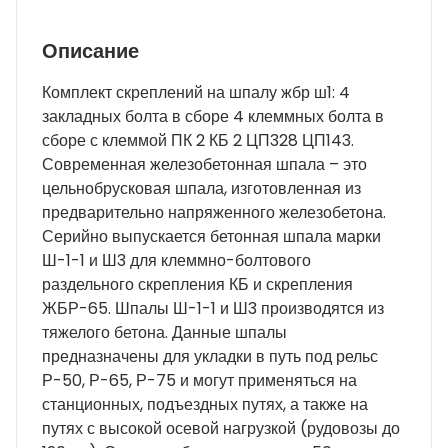
сборе+
4
Описание
клеммных
болта
Комплект скреплений на шпалу жбр ш1: 4
в
закладных болта в сборе 4 клеммных болта в
сборе
сборе с клеммой ПК 2 КБ 2 ЦП328 ЦП143.
с
Современная железобетонная шпала – это
клеммой
цельнобрусковая шпала, изготовленная из
ПК
предварительно напряженного железобетона.
+
Серийно выпускается бетонная шпала марки
2
Ш-1-1 и Ш3 для клеммно-болтового
КБ
раздельного скрепления КБ и скрепления
+
ЖБР-65. Шпалы Ш-1-1 и Ш3 производятся из
2
тяжелого бетона. Данные шпалы
ЦП328
предназначены для укладки в путь под рельс
+
Р-50, Р-65, Р-75 и могут применяться на
ЦП143
станционных, подъездных путях, а также на
(новый)
путях с высокой осевой нагрузкой (рудовозы до