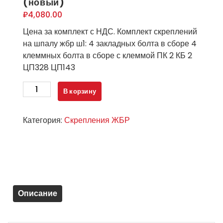
(новый)
₽
4,080.00
Цена за комплект с НДС. Комплект скреплений
на шпалу жбр ш1: 4 закладных болта в сборе 4
клеммных болта в сборе с клеммой ПК 2 КБ 2
ЦП328 ЦП143
Количество
В корзину
товара
Комплект
Категория:
Скрепления ЖБР
скреплений
на
шпалу
жбр
ш1:
4
Описание
закладных
болта
в