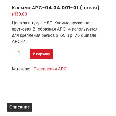
Клемма АРС-04.04.001-01 (новая)
₽
130.00
Цена за штуку с НДС. Клемма пружинная
прутковая В-образная АРС-4 используется
для крепления рельса р-65 и р-75 к шпале
АРС-4.
Количество
В корзину
товара
Клемма
Категория:
Скрепления АРС
АРС-04.04.001-
01
(новая)
Описание