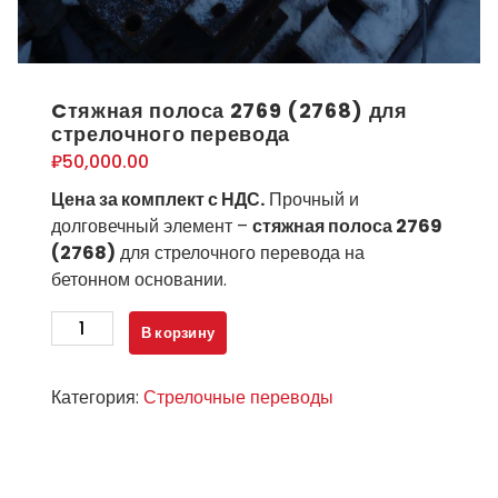
Cтяжная полоса 2769 (2768) для
стрелочного перевода
₽
50,000.00
Цена за комплект с НДС.
Прочный и
долговечный элемент –
стяжная полоса 2769
(2768)
для стрелочного перевода на
бетонном основании.
Количество
В корзину
товара
Cтяжная
Категория:
Стрелочные переводы
полоса
2769
(2768)
для