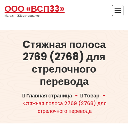
Перейти
ООО «ВСП33»
к
содержимому
Магазин ЖД материалов
Cтяжная полоса
2769 (2768) для
стрелочного
перевода
Главная страница
-
Товар
-
Cтяжная полоса 2769 (2768) для
стрелочного перевода