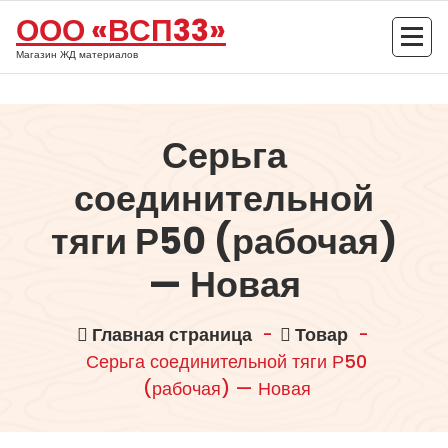
Перейти
ООО «ВСП33»
к
содержимому
Магазин ЖД материалов
Серьга
соединительной
тяги Р50 (рабочая)
— Новая
Главная страница
-
Товар
-
Серьга соединительной тяги Р50
(рабочая) — Новая