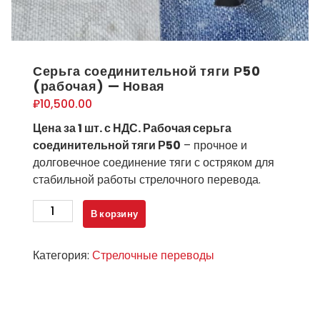
Серьга соединительной тяги Р50
(рабочая) — Новая
₽
10,500.00
Цена за 1 шт. с НДС. Рабочая серьга
соединительной тяги Р50
– прочное и
долговечное соединение тяги с остряком для
стабильной работы стрелочного перевода.
Количество
В корзину
товара
Серьга
Категория:
Стрелочные переводы
соединительной
тяги
Р50
(рабочая)