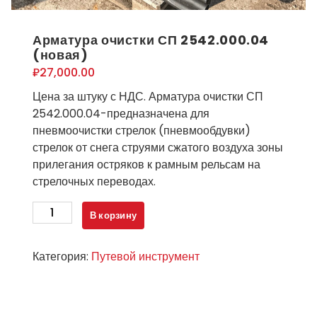
Арматура очистки СП 2542.000.04
(новая)
₽
27,000.00
Цена за штуку с НДС. Арматура очистки СП
2542.000.04-предназначена для
пневмоочистки стрелок (пневмообдувки)
стрелок от снега струями сжатого воздуха зоны
прилегания остряков к рамным рельсам на
стрелочных переводах.
Количество
В корзину
товара
Арматура
Категория:
Путевой инструмент
очистки
СП
2542.000.04
(новая)