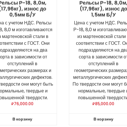
Рельсы Р-18, 8,0м,
Рельсы Р-18, 8,0м
(17,96кг), износ до
(17,96кг), износ д
0,5мм Б/У
1,5мм Б/У
а с учетом НДС. Рельсы
Цена с учетом НДС. Рел
8, 8,0 м изготавливаются
Р-18, 8,0 м изготавливаю
з мартеновской стали в
из мартеновской стали
ответствии с ГОСТ. Они
соответствии с ГОСТ. О
одразделяются на два
подразделяются на дв
орта в зависимости от
сорта в зависимости о
отступлений в
отступлений в
ометрических размерах и
геометрических размера
аллургических дефектов.
металлургических дефект
твердости они могут быть
По твердости они могут 
ормальные, твердые и
нормальные, твердые 
овышенной твердости.
повышенной твердости
₽
76,000.00
₽
85,000.00
В корзину
В корзину