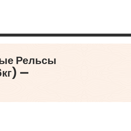
ые Рельсы
6кг) —