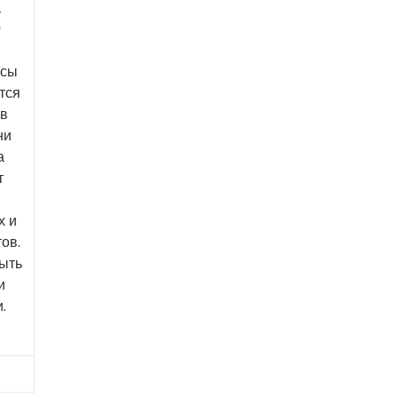
,
о
ьсы
тся
 в
ни
а
т
х и
ов.
быть
и
.