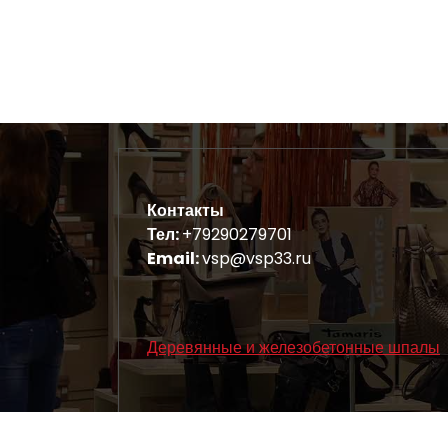
Контакты
Тел:
+79290279701
Email:
vsp@vsp33.ru
Деревянные и железобетонные шпалы