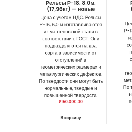
Рельсы Р-18, 8,0м,
(17,96кг) — новые
Цена с учетом НДС. Рельсы
Цен
Р-18, 8,0 м изготавливаются
Р-1
из мартеновской стали в
и
соответствии с ГОСТ. Они
со
подразделяются на два
п
сорта в зависимости от
с
отступлений в
геометрических размерах и
ге
металлургических дефектов.
мет
По твердости они могут быть
По 
нормальные, твердые и
н
повышенной твердости.
п
₽
150,000.00
В корзину