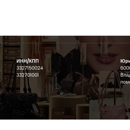
ИНН/КПП
Юри
3327150024
6000
332701001
Влад
пом